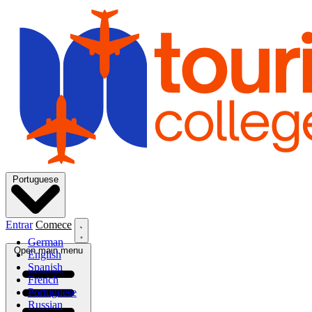
Portuguese
Entrar
Comece
German
Open main menu
English
Spanish
French
Portuguese
Russian