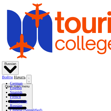
Russian
Войти
Начать
German
Open main menu
English
Spanish
French
Portuguese
Russian
Chinese (Simplified)