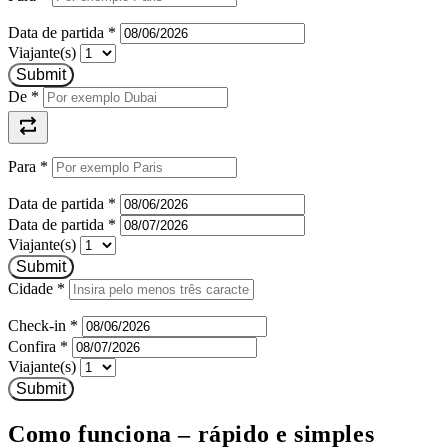
Data de partida
*
Viajante(s)
Submit
De
*
Para
*
Data de partida
*
Data de partida
*
Viajante(s)
Submit
Cidade
*
Check-in
*
Confira
*
Viajante(s)
Submit
Como funciona – rápido e simples