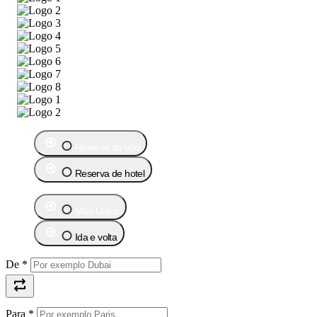
Reserva de voo
Reserva de hotel
Mão Única
Ida e volta
De
*
Para
*