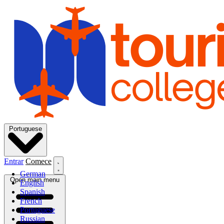
Portuguese
Entrar
Comece
German
Open main menu
English
Spanish
French
Portuguese
Russian